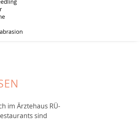
edling
r
he
abrasion
SSEN
ich im Ärztehaus RÜ-
estaurants sind