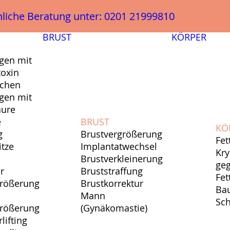
liche Beratung unter: 0201 21999810
BRUST
KÖRPER
gen mit
oxin
schen
gen mit
äure
e
BRUST
KÖ
g
Brustvergrößerung
Fet
itze
Implantatwechsel
Kry
Brustverkleinerung
geg
r
Bruststraffung
Fe
größerung
Brustkorrektur
Ba
Mann
Sc
größerung
(Gynäkomastie)
lifting