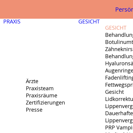
Persön
PRAXIS
GESICHT
GESICHT
Behandlun
Botulinumt
Zähneknir
Behandlun
Hyalurons
Augenring
Fadenliftin
Ärzte
Fettwegspr
Praxisteam
Gesicht
Praxisräume
Lidkorrektu
Zertifizierungen
Lippenver
Presse
Dauerhafte
Lippenver
PRP Vampir